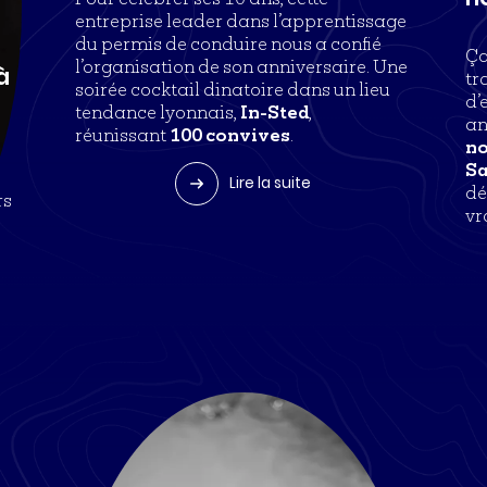
entreprise leader dans l’apprentissage
du permis de conduire nous a confié
Ça
l’organisation de son anniversaire. Une
à
tr
soirée cocktail dinatoire dans un lieu
e
d’
tendance lyonnais,
In-Sted
,
an
réunissant
100 convives
.
no
Sa
Lire la suite
dé
rs
vr