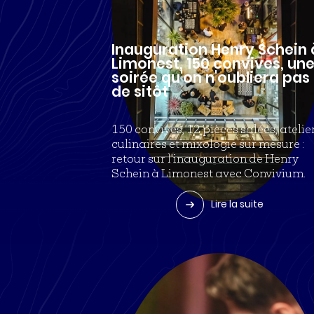
Inauguration Henry Schein 
Limonest, 150 convives, un
soirée qu'on n'oubliera pas
de sitôt
150 convives, 12 pièces salées, atelie
culinaires et mixologie sur mesure :
retour sur l'inauguration de Henry
Schein à Limonest avec Convivium.
Lire la suite