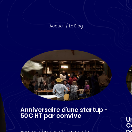
Accueil
Le Blog
Anniversaire d'une startup -
50€ HT par convive
U
C
no
Pour célébrer ses 10 ans, cette