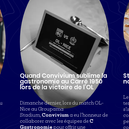
Quand Convivium sublime la
St
gastronomie au Carré 1950
n
lors de la victoire de l’OL
Le
u
Dimanche dernier, lors du match OL-
te
Nice au Groupama
s’
Stadium,
Convivium
a eu l’honneur de
co
collaborer avec les équipes de
C
pe
Gastronomie
pour offrir une
co