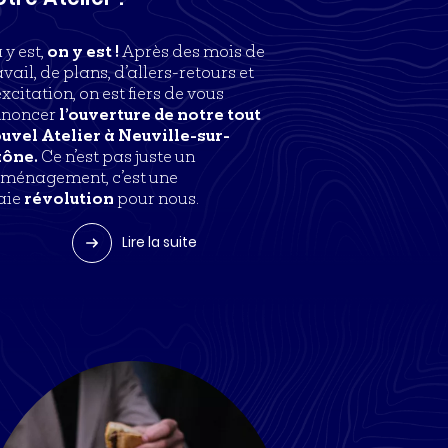
 y est,
on y est !
Après des mois de
avail, de plans, d’allers-retours et
excitation, on est fiers de vous
noncer
l’ouverture de notre tout
uvel Atelier à Neuville-sur-
ône.
Ce n’est pas juste un
ménagement, c’est une
aie
révolution
pour nous.
Lire la suite