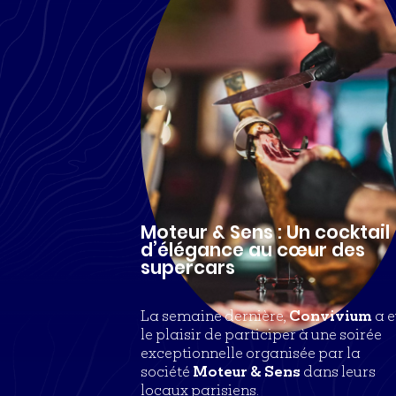
Moteur & Sens : Un cocktail
d’élégance au cœur des
supercars
La semaine dernière,
Convivium
a e
le plaisir de participer à une soirée
exceptionnelle organisée par la
société
Moteur & Sens
dans leurs
locaux parisiens.